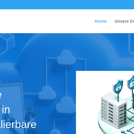
Home
Unsere Er
e
in
lierbare