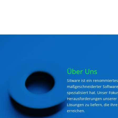
Über Uns
Sitware ist ein renommierte
maßgeschneiderter Software
spezialisiert hat. Unser Foku
Herausforderungen unserer 
Lösungen zu liefern, die ihr
erreichen.